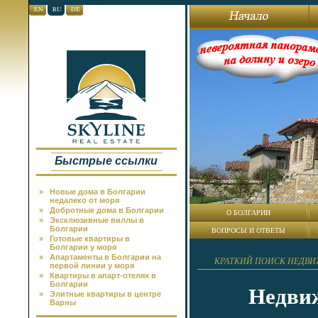
EN
RU
DE
Быстрые ссылки
»
Новые дома в Болгарии
недалеко от моря
»
Добротные дома в Болгарии
О БОЛГАРИИ
»
Эксклюзивные виллы в
Болгарии
ВОПРОСЫ И ОТВЕТЫ
»
Готовые квартиры в
Болгарии у моря
»
Апартаменты в Болгарии на
КРАТКИЙ ПОИСК НЕДВ
первой линии у моря
»
Квартиры в апарт-отелях в
Болгарии
Недвиж
»
Элитные квартиры в центре
Варны