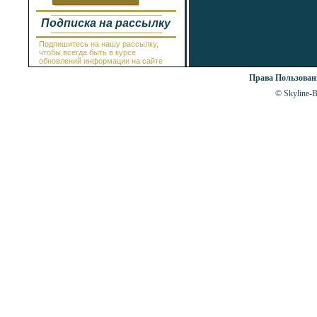
Провадия
Равда
Подписка на рассылку
Рогачево
Руссе
Самоков
Подпишитесь на нашу рассылку,
чтобы всегда быть в курсе
Св.Константин и Елена
обновлений информации на сайте
Святой Влас
Синеморец
Права Пользова
Сливен
© Skyline-Bu
Смолян
Созополь
Солнечный Берег
София
Стара Загора
Суворово
Тетевен
Троян
Царево
Чепеларе
Шабла
Шкорпиловци
Шумен